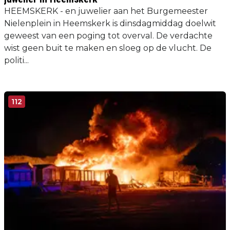
HEEMSKERK - en juwelier aan het Burgemeester
Nielenplein in Heemskerk is dinsdagmiddag doelwit
geweest van een poging tot overval. De verdachte
wist geen buit te maken en sloeg op de vlucht. De
politi...
112