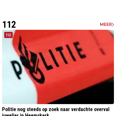
112
MEER
112
Politie nog steeds op zoek naar verdachte overval
juwelier in Heemskerk