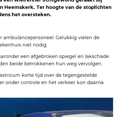
s een wielrenner lichtgewond geraakt bij
in Heemskerk. Ter hoogte van de stoplichten
jdens het oversteken.
r ambulancepersoneel. Gelukkig vielen de
kenhuis niet nodig.
aaronder een afgebroken spiegel en lakschade.
nden beide betrokkenen hun weg vervolgen.
astricum korte tijd over de tegengestelde
eer onder controle en het verkeer kon daarna