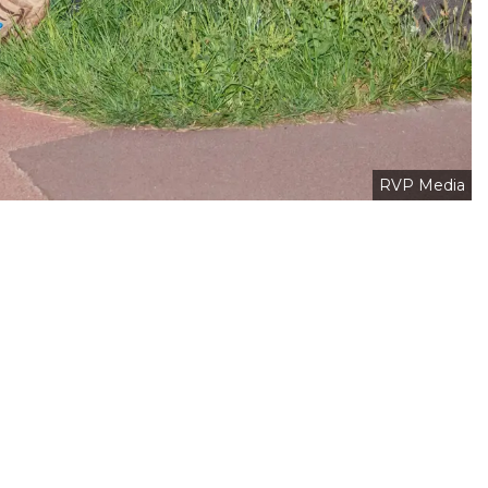
RVP Media
Volgend artikel
STEEDS MINDER WILDE EENDEN IN
BROEKPOLDER, PULLETJES GELIEFDE
LEKKERNIJ VOOR MEEUWEN