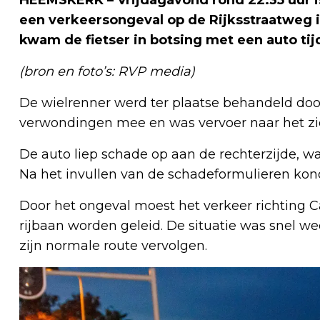
HEEMSKERK – Vrijdagavond rond 22.35 uur i
een verkeersongeval op de Rijksstraatweg 
kwam de fietser in botsing met een auto ti
(bron en foto’s: RVP media)
De wielrenner werd ter plaatse behandeld doo
verwondingen mee en was vervoer naar het zie
De auto liep schade op aan de rechterzijde, w
Na het invullen van de schadeformulieren ko
Door het ongeval moest het verkeer richting C
rijbaan worden geleid. De situatie was snel w
zijn normale route vervolgen.