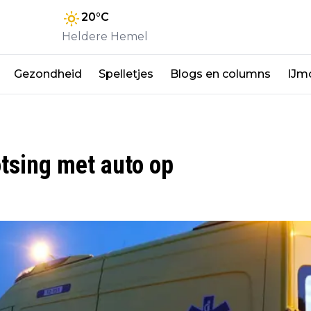
20
°C
Heldere Hemel
Gezondheid
Spelletjes
Blogs en columns
IJm
tsing met auto op