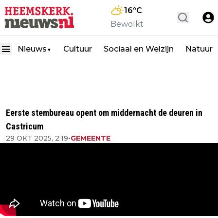
16
°C
Bewolkt
Nieuws
Cultuur
Sociaal en Welzijn
Natuur
▼
Eerste stembureau opent om middernacht de deuren in
Castricum
29 OKT 2025, 2:19
•
GEMEENTE