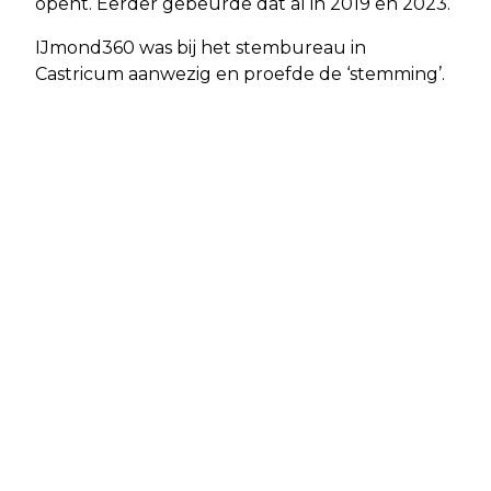
opent. Eerder gebeurde dat al in 2019 en 2023.
IJmond360 was bij het stembureau in
Castricum aanwezig en proefde de ‘stemming’.