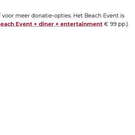
?’ voor meer donatie-opties. Het Beach Event is
each Event + diner + entertainment
€ 99 pp.).
Volgend artikel
VITALITEIT IN DE BUURT MET
STUDENTEN NOVA COLLEGE CIOS