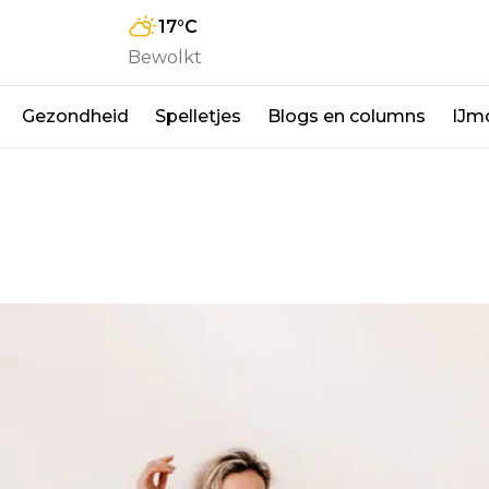
17
°C
Bewolkt
Gezondheid
Spelletjes
Blogs en columns
IJm