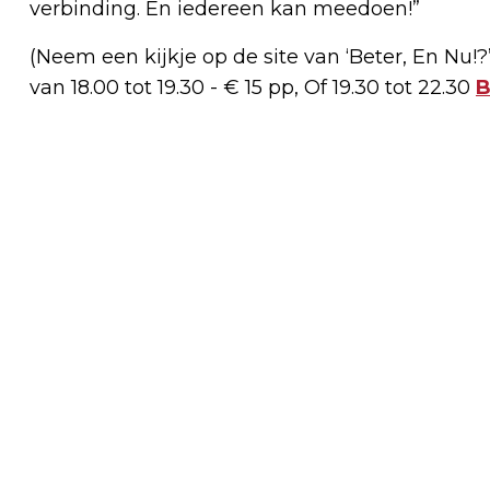
verbinding. En iedereen kan meedoen!”
(Neem een kijkje op de site van ‘Beter, En Nu!
van 18.00 tot 19.30 - € 15 pp, Of 19.30 tot 22.30
B
Vorig artikel
SPECTACULAIRE BEACH HANDBALL BIJ
DSS HEEMSKERK, EEN TERUGBLIK