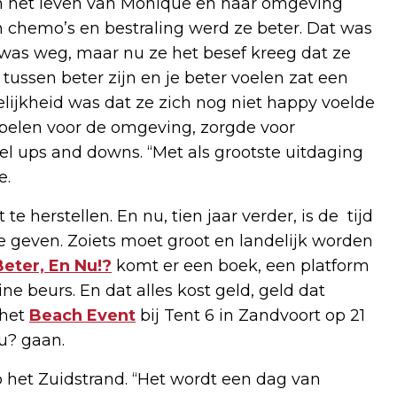
in het leven van Monique en haar omgeving
n chemo’s en bestraling werd ze beter. Dat was
was weg, maar nu ze het besef kreeg dat ze
tussen beter zijn en je beter voelen zat een
kelijkheid was dat ze zich nog niet happy voelde
pelen voor de omgeving, zorgde voor
l ups and downs. “Met als grootste uitdaging
e.
te herstellen. En nu, tien jaar verder, is de tijd
 geven. Zoiets moet groot en landelijk worden
Beter, En Nu!?
komt er een boek, een platform
ne beurs. En dat alles kost geld, geld dat
 het
Beach Event
bij Tent 6 in Zandvoort op 21
u? gaan.
p het Zuidstrand. “Het wordt een dag van