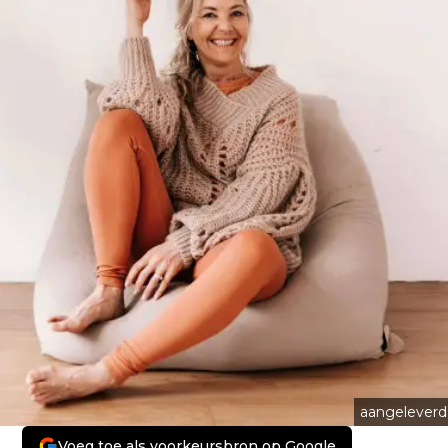
aangeleverd
Voeg toe als voorkeursbron op Google