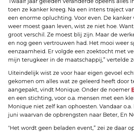
Twaalf jaar geleden veranderde opeens alles 
toen ze kanker kreeg. Na een intens traject va
een enorme opluchting. Voor even. De kanker 
weer moest gaan leven, wist ze niet hoe. Want 
groot verschil. Ze moest blij zijn. Maar de wer
en nog geen vertrouwen had. Het mooi weer s
eenzaamheid. Er volgde een zoektocht met vee
mijn terugkeer in de maatschappij,” vertelde z
Uiteindelijk wist ze voor haar eigen gevoel echt 
gekomen om alles wat ze geleerd heeft door te
aangepakt, vindt Monique. Onder de noemer
en een stichting, voor o.a. mensen met een klei
Monique niet zelf kan ophoesten. Vandaar o.a.
juni waarvan de opbrengsten naar Beter, En N
“Het wordt geen beladen event,” zei ze daar o